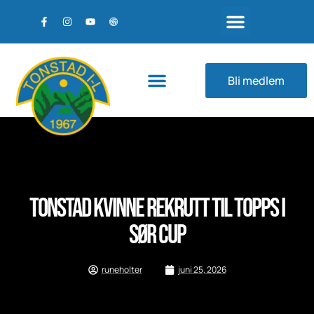
Ski og Skiskyting
Andre idretter
Anlegg og utleie
Våre sponsorer
Bli medlem
Tonstad kvinne rekrutt til topps i
Sør cup
runeholter
juni 25, 2026