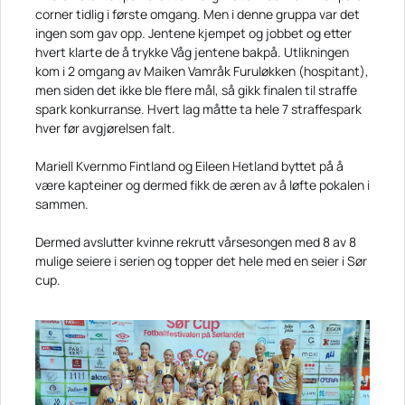
corner tidlig i første omgang. Men i denne gruppa var det
ingen som gav opp. Jentene kjempet og jobbet og etter
hvert klarte de å trykke Våg jentene bakpå. Utlikningen
kom i 2 omgang av Maiken Vamråk Furuløkken (hospitant),
men siden det ikke ble flere mål, så gikk finalen til straffe
spark konkurranse. Hvert lag måtte ta hele 7 straffespark
hver før avgjørelsen falt.
Mariell Kvernmo Fintland og Eileen Hetland byttet på å
være kapteiner og dermed fikk de æren av å løfte pokalen i
sammen.
Dermed avslutter kvinne rekrutt vårsesongen med 8 av 8
mulige seiere i serien og topper det hele med en seier i Sør
cup.