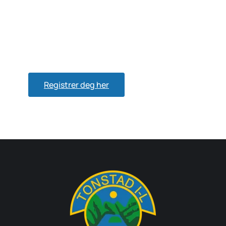
Bli medlem
Medlemskontingenten er 100 kr.
Registrer deg her