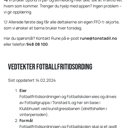
hvem som kommer. Trenger du hjelp med appen? Ingen problem –
vi gir opplæring.
👕 Allerede første dag får alle deltakerne sin egen FFO-t-skjorte,
som vi ønsker at barna bruker hver torsdag.
Har du spørsmål? Kontakt Rune på e-post
rune@tonstadil.no
eller telefon
948 08 100
.
Vedtekter Fotballfritidsording
Sist oppdatert 14.02.2024
Eier
Fotballfritidsordningen og Fotballskolen eies og drives
av Fotballgruppa i Tonstad IL og har sin base i
Klubbhuset ved kunstgressbanen (idrettshallen i
vinterperioden).
Formål
Fotballfritidsordningen og Fotballskolen skal gi et godt