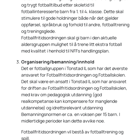
og trygt fotballtilbud etter skoletid til
fotballinteresserte barn fra 1. til 4. klasse. Dette skal
stimulere til gode holdninger både når det gjelder
oppførsel, språkbruk og forhold til andre, fotballtrening
og treningsglede.
Fotballfritidsordningen skal gi barn i den aktuelle
aldersgruppen mulighet til å trene litt ekstra fotball
med kvalitet i henhold til NFFs handlingsplan.
Organisering/bemanning/innhold
Det er fotballgruppen i Tonstad IL som har det øverste
ansvaret for Fotballfritidsordningen og Fotballskolen.
Det skal være en ansatt i Tonstad IL som har ansvaret
for driften av Fotballfritidsordningen og Fotballskolen,
med krav om pedagogisk utdanning (god
realkompetanse kan kompensere for manglende
utdannelse) og idrettsrelevant utdanning
Bemanningsnormen er ca. en voksen per 15 barn. I
midlertidige perioder kan dette avvike noe.
Fotballfritidsordningen vil bestå av fotballtrening og
spill.