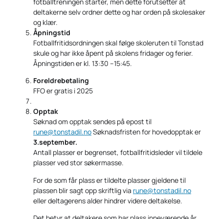
fotballtreningen starter, men dette forutsetter at
deltakerne selv ordner dette og har orden på skolesaker
og klær.
Åpningstid
Fotballfritidsordningen skal følge skoleruten til Tonstad
skule og har ikke åpent på skolens fridager og ferier.
Åpningstiden er kl. 13:30 –15:45.
Foreldrebetaling
FFO er gratis i 2025
Opptak
Søknad om opptak sendes på epost til
rune@tonstadil.no
Søknadsfristen for hovedopptak er
3.september.
Antall plasser er begrenset, fotballfritidsleder vil tildele
plasser ved stor søkermasse.
For de som får plass er tildelte plasser gjeldene til
plassen blir sagt opp skriftlig via
rune@tonstadil.no
eller deltagerens alder hindrer videre deltakelse.
Det betyr at deltakere som har plass inneværende år