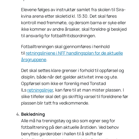
Elevene følges av instruktør samlet fra skolen til Sira-
kvina arena etter skoletid kl. 13:30. Det skal føres
kontroll med fremmøte, og dersom barna er syke eller
ikke kommer av andre årsaker, skal foreldre gi beskjed
til ansvarlig for fotballfritidsordningen.
Fotballtreningen skal gjennomføres i henhold
til
retningslinjene i NFF handlingsplan for de aktuelle
årsgruppene
.
Det skal settes klare grenser i forhold til oppførsel og
disiplin, både når det gjelder aktivitet inne og ute.
Oppførsel som ikke er forenlig med Tonstad
ILs
retningslinjer
, kan føre til at man mister plassen. I
slike tilfeller skal det gis skriftlig varsel til foreldrene før
plassen blir tatt fra vedkommende.
Bekledning
Alle må ha treningstøy og sko som egner seg for
fotballtrening på den aktuelle årstiden. Ved behov
benyttes garderober i hallen til å skifte før