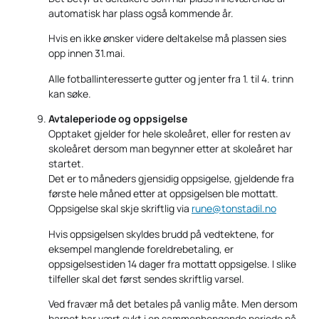
automatisk har plass også kommende år.
Hvis en ikke ønsker videre deltakelse må plassen sies
opp innen 31.mai.
Alle fotballinteresserte gutter og jenter fra 1. til 4. trinn
kan søke.
Avtaleperiode og oppsigelse
Opptaket gjelder for hele skoleåret, eller for resten av
skoleåret dersom man begynner etter at skoleåret har
startet.
Det er to måneders gjensidig oppsigelse, gjeldende fra
første hele måned etter at oppsigelsen ble mottatt.
Oppsigelse skal skje skriftlig via
rune@tonstadil.no
Hvis oppsigelsen skyldes brudd på vedtektene, for
eksempel manglende foreldrebetaling, er
oppsigelsestiden 14 dager fra mottatt oppsigelse. I slike
tilfeller skal det først sendes skriftlig varsel.
Ved fravær må det betales på vanlig måte. Men dersom
barnet har vært sykt i en sammenhengende periode på