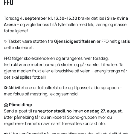
FFO
Torsdag
4. september kl. 13.30–15.30
braker det løs i
Sira-Kvina
Arena
– og vi gleder oss til å fylle hallen med lek, læring og masse
fotballglede!
✨ Takket være støtten fra
Gjensidigestiftelsen
er FFO helt
gratis
dette skoleåret.
FFO følger skolekalenderen og arrangeres hver torsdag.
Instruktørene møter barna på skolen og går samlet til hallen. Ta
gjerne med en frukt eller ei brødskive på veien – energi trengs når
det skal spilles fotball!
⚽ Aktivitetene er fotballrelaterte og tilpasset aldersgruppen –
med fokus på mestring, lek og samhold.
📩
Påmelding:
Send e-post til
rune@tonstadil.no
innen
onsdag 27. august
.
Etter påmelding får du en kode til Spond-gruppen hvor du
registrerer barnets navn samt foresattes kontaktinfo.
📲 Vi bruker Spond til på- og avmelding hver uke, slik at vi alltid vet