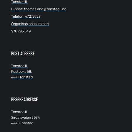
Tonstad IL
E-post: thomas.abo@tonstadil.no
Telefon: 47273728
Organisasjonsnummer:
976 293 649
Post adresse
Tonstad IL
Postboks 56,
4441 Tonstad
Besøksadresse
Tonstad IL
Sirdalsveien 3934
4440 Tonstad