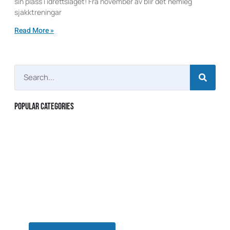
sin plass i idrettslaget! Frå november av blir det nemleg
sjakktreningar
Read More »
Popular Categories
Join Academy
Lorem ipsum dolor sit amet consectetur adipiscing
elit dolor