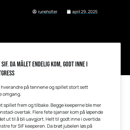
runeholter
april 29, 2025
SIF. Da målet endelig kom, godt inne i
tgress
 hverandre på tennene og spillet stort sett
dre omgang.
get spillet frem og tilbake. Begge keeperne ble mer
 Tonstad-overtak. Flere fete sjanser kom på løpende
t til å bli uavgjort. Helt til godt inne i overtida
enstre for SIF keeperen. Da brøt jubelen løs på