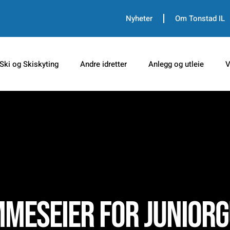
Nyheter
Om Tonstad IL
Ski og Skiskyting
Andre idretter
Anlegg og utleie
V
meseier for junior