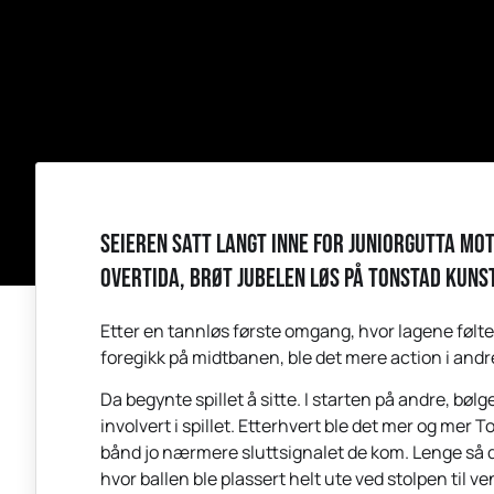
Seieren satt langt inne for juniorgutta mot 
overtida, brøt jubelen løs på Tonstad kuns
Etter en tannløs første omgang, hvor lagene følte
foregikk på midtbanen, ble det mere action i an
Da begynte spillet å sitte. I starten på andre, bøl
involvert i spillet. Etterhvert ble det mer og mer
bånd jo nærmere sluttsignalet de kom. Lenge så det u
hvor ballen ble plassert helt ute ved stolpen til v